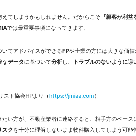
与えてしまうかもしれません。だからこそ
『顧客が利益
MIA
では最重要事項になってきます。
ついてアドバイスができる
FP
や士業の方には大きな価値
確な
データ
に基づいて
分析
し、
トラブルのないように
導
リスト協会HPより（
https://jmiaa.com
）
きたい方が、不動産業者に連絡すると、相手方のペース
リスク
を十分に理解しないまま物件購入してしまう可能