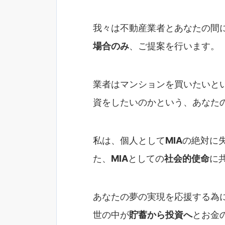
我々は不動産業者とあなたの間
場合のみ
、ご提案を行います。
業者はマンションを買いたいと
資をしたいのかという、あなた
私は、個人として
MIA
の絶対に
た、
MIA
としての
社会的使命
に
あなたの夢の実現を応援する為
世の中が
貯蓄から投資へ
とお金