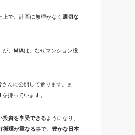
た上で、計画に無理がなく
適切な
）
が、
MIA
は、なぜマンション投
皆さんに公開して参ります。ま
り
を持っています。
い投資を享受できる
ようになり、
好循環が重なる
事で、
豊かな日本