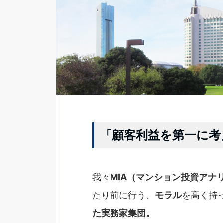
「顧客利益を第一に考
我々
MIA（マンション投資アナ
たり前に行う、
モラル
を高く持
た実務家集団。