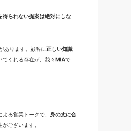
を得られない提案は絶対にしな
があります。顧客に
正しい知識
いてくれる存在が、我々
MIA
で
による営業トークで、
身の丈に合
性がございます。