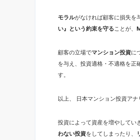
モラル
がなければ顧客に損失を
い』という約束を守る
ことが、
顧客の立場で
マンション投資
に
を与え、投資適格・不適格を正
す。
以上、 日本マンション投資アナ
投資によって資産を増やしてい
わない投資
をしてしまったり、