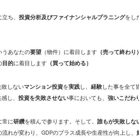
に立ち、
投資分析及びファイナンシャルプラニング
をし
いうあなたの
要望
（物件）に着目します
（売って終わり
の
目的
に着目します
（買って始める）
失敗しない
マンション投資
を
実践
し、
経験
した事を全て
共感し、
投資を失敗させない
事においても、
強いこだわ
に常に
研鑽
を積んで参ります。そして、
誰もが失敗しな
の流れが変わり、GDPのプラス成長や生産性が向上し、