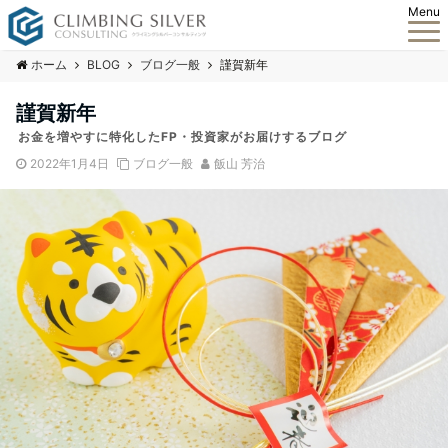
Menu
ホーム
BLOG
ブログ一般
謹賀新年
謹賀新年
お金を増やすに特化したFP・投資家がお届けするブログ
2022年1月4日
ブログ一般
飯山 芳治