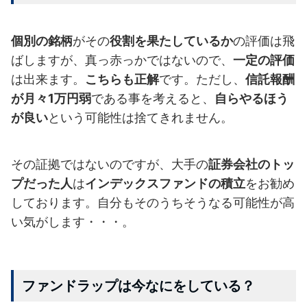
個別の銘柄
がその
役割を果たしているか
の評価は飛
ばしますが、真っ赤っかではないので、
一定の評価
は出来ます。
こちらも正解
です。ただし、
信託報酬
が月々1万円弱
である事を考えると、
自らやるほう
が良い
という可能性は捨てきれません。
その証拠ではないのですが、大手の
証券会社のトッ
プだった人
は
インデックスファンドの積立
をお勧め
しております。自分もそのうちそうなる可能性が高
い気がします・・・。
ファンドラップは今なにをしている？