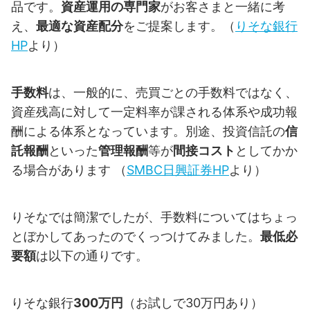
品です。
資産運用の専門家
がお客さまと一緒に考
え、
最適な資産配分
をご提案します。（
りそな銀行
HP
より）
手数料
は、一般的に、売買ごとの手数料ではなく、
資産残高に対して一定料率が課される体系や成功報
酬による体系となっています。別途、投資信託の
信
託報酬
といった
管理報酬
等が
間接コスト
としてかか
る場合があります （
SMBC日興証券HP
より）
りそなでは簡潔でしたが、手数料についてはちょっ
とぼかしてあったのでくっつけてみました。
最低必
要額
は以下の通りです。
りそな銀行
300万円
（お試しで30万円あり）