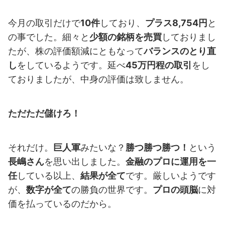
今月の取引だけで
10件
しており、
プラス8,754円
と
の事でした。細々と
少額の銘柄を売買
しておりまし
たが、株の評価額減にともなって
バランスのとり直
し
をしているようです。延べ
45万円程の取引
をし
ておりましたが、中身の評価は致しません。
ただただ儲けろ！
それだけ。
巨人軍
みたいな？
勝つ勝つ勝つ！
という
長嶋さん
を思い出しました。
金融のプロに運用を一
任
している以上、
結果が全て
です。厳しいようです
が、
数字が全て
の勝負の世界です。
プロの頭脳
に対
価を払っているのだから。