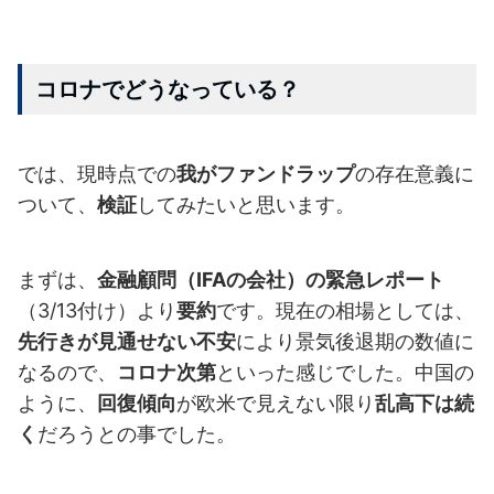
コロナでどうなっている？
では、現時点での
我がファンドラップ
の存在意義に
ついて、
検証
してみたいと思います。
まずは、
金融顧問（IFAの会社）の緊急レポート
（3/13付け）より
要約
です。現在の相場としては、
先行きが見通せない不安
により景気後退期の数値に
なるので、
コロナ次第
といった感じでした。中国の
ように、
回復傾向
が欧米で見えない限り
乱高下は続
く
だろうとの事でした。