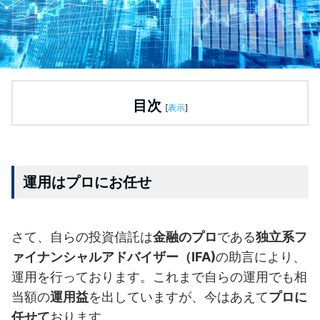
目次
[
表示
]
運用はプロにお任せ
さて、自らの投資信託は
金融のプロ
である
独立系フ
ァイナンシャルアドバイザー（IFA)
の助言により、
運用を行っております。これまで自らの運用でも相
当額の
運用益
を出していますが、今はあえて
プロに
任せて
おります。