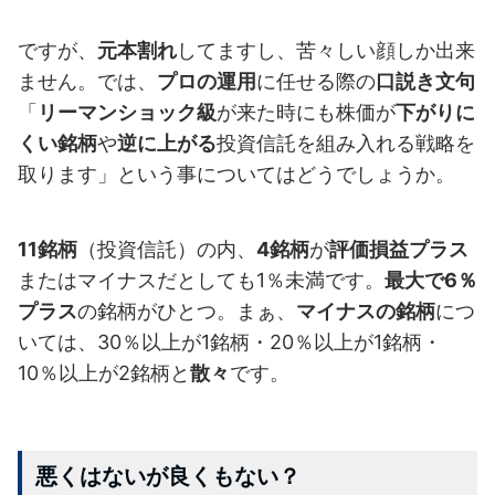
ですが、
元本割れ
してますし、苦々しい顔しか出来
ません。では、
プロの運用
に任せる際の
口説き文句
「
リーマンショック級
が来た時にも株価が
下がりに
くい銘柄
や
逆に上がる
投資信託を組み入れる戦略を
取ります」という事についてはどうでしょうか。
11銘柄
（投資信託）の内、
4銘柄
が
評価損益プラス
またはマイナスだとしても1％未満です。
最大で6％
プラス
の銘柄がひとつ。まぁ、
マイナスの銘柄
につ
いては、30％以上が1銘柄・20％以上が1銘柄・
10％以上が2銘柄と
散々
です。
悪くはないが良くもない？