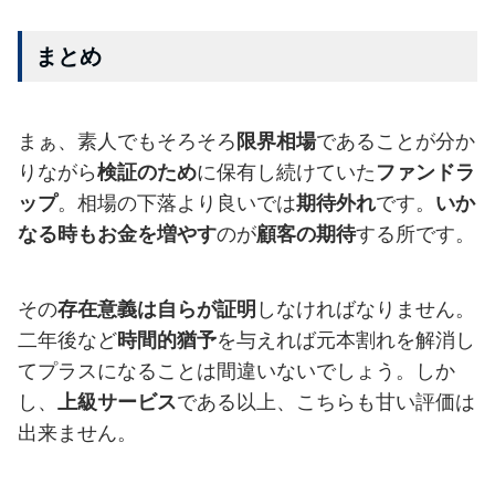
まとめ
まぁ、素人でもそろそろ
限界相場
であることが分か
りながら
検証のため
に保有し続けていた
ファンドラ
ップ
。相場の下落より良いでは
期待外れ
です。
いか
なる時もお金を増やす
のが
顧客の期待
する所です。
その
存在意義は自らが証明
しなければなりません。
二年後など
時間的猶予
を与えれば元本割れを解消し
てプラスになることは間違いないでしょう。しか
し、
上級サービス
である以上、こちらも甘い評価は
出来ません。