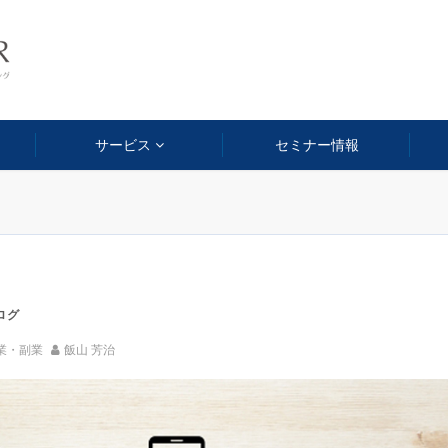
サービス
セミナー情報
ログ
業・副業
飯山 芳治