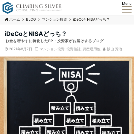
Menu
ホーム
BLOG
マンション投資
iDeCoとNISAどっち？
iDeCoとNISAどっち？
お金を増やすに特化したFP・投資家がお届けするブログ
2021年8月7日
マンション投資
,
投資信託
,
資産運用他
飯山 芳治