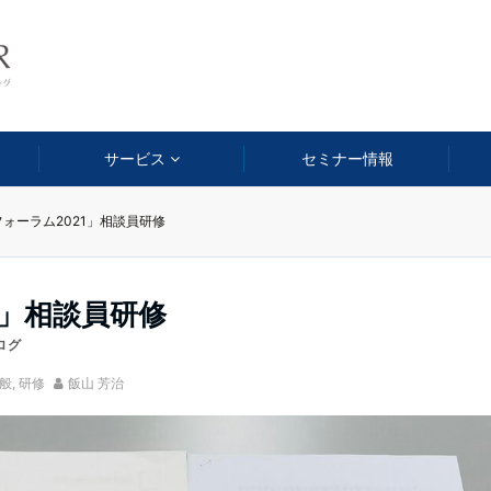
サービス
セミナー情報
フォーラム2021」相談員研修
1」相談員研修
ログ
般
,
研修
飯山 芳治